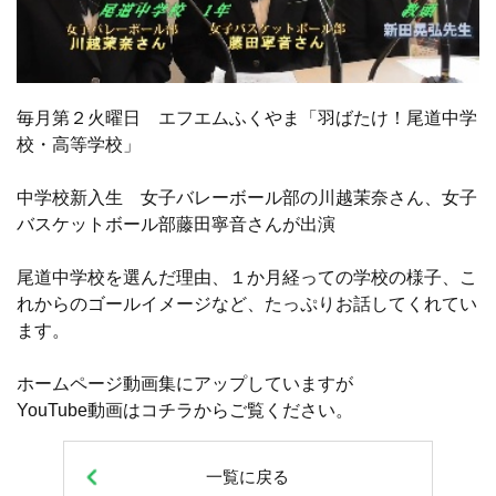
毎月第２火曜日 エフエムふくやま「羽ばたけ！尾道中学
校・高等学校」
中学校新入生 女子バレーボール部の川越茉奈さん、女子
バスケットボール部藤田寧音さんが出演
尾道中学校を選んだ理由、１か月経っての学校の様子、こ
れからのゴールイメージなど、たっぷりお話してくれてい
ます。
ホームページ動画集にアップしていますが
YouTube動画はコチラからご覧ください。
一覧に戻る