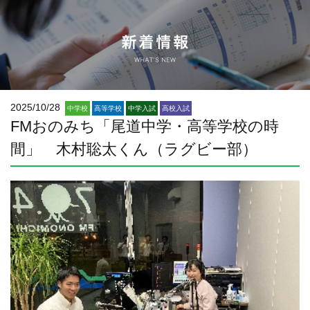
2025/10/28
中学校
高等学校
中学入試
高校入試
FMおのみち「尾道中学・高等学校の時
間」 木村聡太くん（ラグビー部）