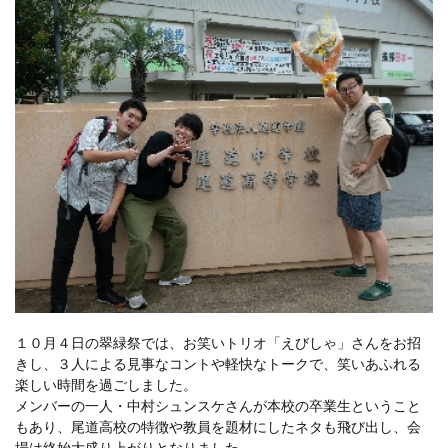
１０月４日の翠緑祭では、お笑いトリオ「えびしゃ」さんをお招
きし、３人による見事なコントや軽快なトークで、笑いあふれる
楽しい時間を過ごしました。
メンバーの一人・中村シュンスケさんが本校の卒業生ということ
もあり、尾道高校の特徴や教員を題材にしたネタも飛び出し、会
場は終始大盛り上がりとなりました。