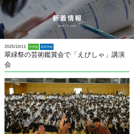
2025/10/11
中学校
高等学校
翠緑祭の芸術鑑賞会で「えびしゃ」講演
会